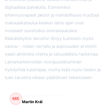
digitaalisia palveluita. Esimerkiksi
lyhennysvapaat jaksot ja mahdollisuus muuttaa
maksuaikataulua kesken laina-ajan ovat
nousseet suosituiksi ominaisuuksiksi.
Räätälöityihin lainoihin liittyy kuitenkin myös
vastuu – niiden vertailu ja sopivuuden arviointi
vaatii aktiivista otetta ja taloudellista harkintaa.
Lainamarkkinoiden monipuolistuminen
hyödyttää kuluttajaa, mutta lisää myös tiedon ja
tuen tarvetta oikean päätöksen tekemiseen.
půjčky, osobní finance
101 článků
MK
Martin Král