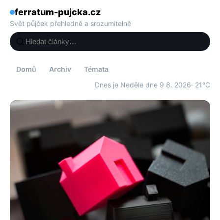
ferratum-pujcka.cz
Svět půjček přehledně a srozumitelně
Domů
Archiv
Témata
Dnes je Neděle dne 9 8. 2026
· 21°C