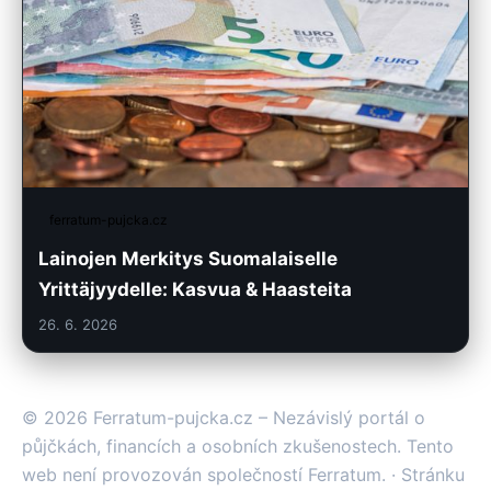
ferratum-pujcka.cz
Lainojen Merkitys Suomalaiselle
Yrittäjyydelle: Kasvua & Haasteita
26. 6. 2026
© 2026 Ferratum-pujcka.cz – Nezávislý portál o
půjčkách, financích a osobních zkušenostech. Tento
web není provozován společností Ferratum. · Stránku