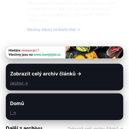
Martin je finanční analytik se zaměřením na půjčky
a osobní finance. Má více než 8 let zkušeností v
oboru a rád pomáhá lidem porozumět základům
financování.
Všechny články od Martin Král →
Zobrazit celý archiv článků →
/archiv/ →
Domů
/ →
Další z archivu
Zobrazit celý archiv článků →