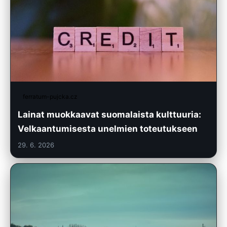
ferratum-pujcka.cz
Lainat muokkaavat suomalaista kulttuuria:
Velkaantumisesta unelmien toteutukseen
29. 6. 2026