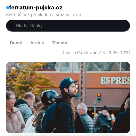
ferratum-pujcka.cz
Svět půjček přehledně a srozumitelně
Domů
Archiv
Témata
Dnes je Pátek dne 7 8. 2026
· 19°C