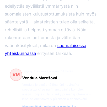
edellyttää syvällistä ymmärrystä niin
suomalaisten kulutustottumuksista kuin myös
sääntelystä – lainatekstien tulee olla selkeitä,
rehellisiä ja helposti ymmärrettäviä. Näin
rakennetaan luottamusta ja vältetään
väärinkäsitykset, mikä on
suomalaisessa
yhteiskunnassa
erityisen tärkeää.
půjčky, financování, analýza
34 článků
VM
Vendula Marešová
Vendula je zkušená finanční novinářka
specializující se na financování a komplexní
analýzu půjček. Její články pomáhají čtenářům
lépe se orientovat v půjčkách a financování.
Všechny články od Vendula Marešová →