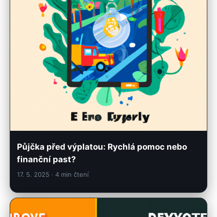
Půjčka před výplatou: Rychlá pomoc nebo
finanční past?
17. 5. 2025
· 4 min čtení