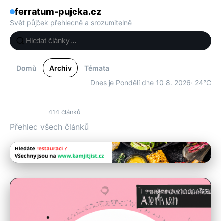
ferratum-pujcka.cz
Svět půjček přehledně a srozumitelně
Domů
Archiv
Témata
Dnes je Pondělí dne 10 8. 2026
· 24°C
Archiv
414 článků
Přehled všech článků