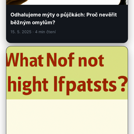
Odhalujeme mýty o půjčkách: Proč nevěřit
běžným omylům?
15. 5. 2025
· 4 min čtení