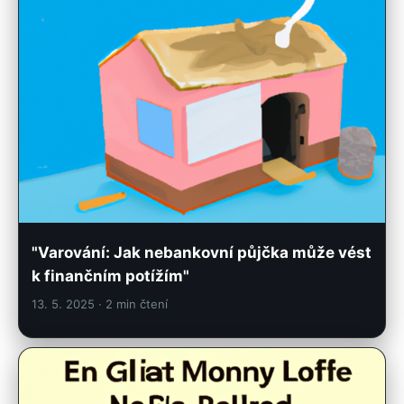
"Varování: Jak nebankovní půjčka může vést
k finančním potížím"
13. 5. 2025
· 2 min čtení