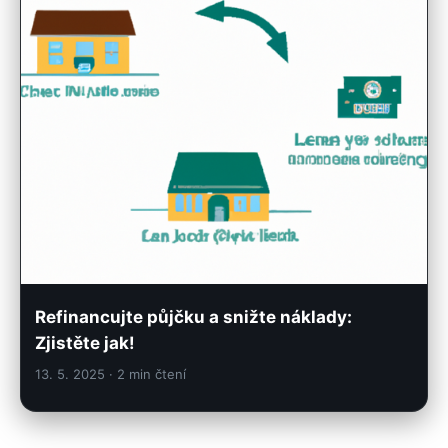
Refinancujte půjčku a snižte náklady:
Zjistěte jak!
13. 5. 2025
· 2 min čtení
← Předchozí
1
…
15
16
17
18