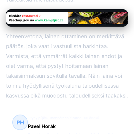
Yhteenvetona, lainan ottaminen on merkittävä
päätös, joka vaatii vastuullista harkintaa.
Varmista, että ymmärrät kaikki lainan ehdot ja
olet varma, että pystyt hoitamaan lainan
takaisinmaksun sovitulla tavalla. Näin laina voi
toimia hyödyllisenä työkaluna taloudellisessa
kasvussa eikä muodostu taloudelliseksi taakaksi.
typy půjček, mezinárodní finance
95 článků
PH
Pavel Horák