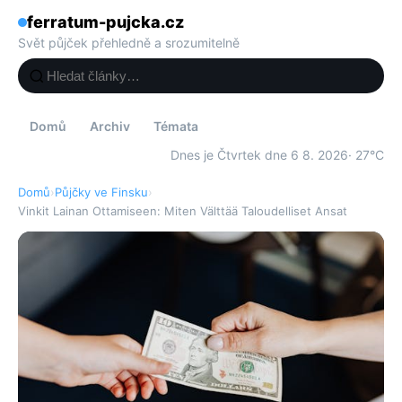
ferratum-pujcka.cz
Svět půjček přehledně a srozumitelně
Domů
Archiv
Témata
Dnes je Čtvrtek dne 6 8. 2026
· 27°C
Domů
›
Půjčky ve Finsku
›
Vinkit Lainan Ottamiseen: Miten Välttää Taloudelliset Ansat