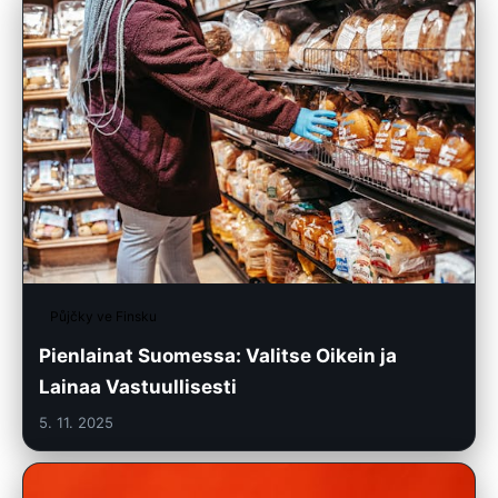
Půjčky ve Finsku
Pienlainat Suomessa: Valitse Oikein ja
Lainaa Vastuullisesti
5. 11. 2025