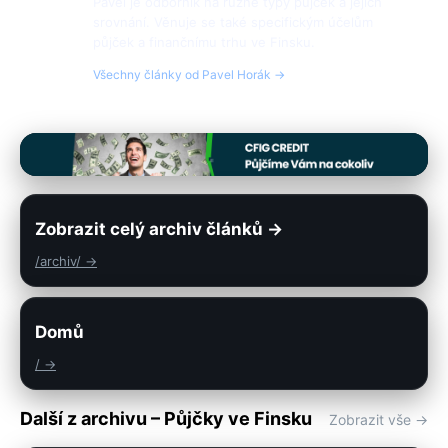
Pavel je odborník na různé typy půjček a jejich
srovnání. Věnuje se také specifickým účelům
půjček a finančnímu trhu ve Finsku.
Všechny články od Pavel Horák →
Zobrazit celý archiv článků →
/archiv/ →
Domů
/ →
Další z archivu – Půjčky ve Finsku
Zobrazit vše →