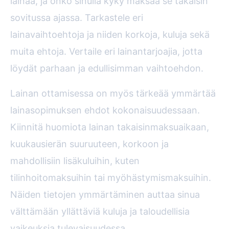
lainaa, ja onko sinulla kyky maksaa se takaisin
sovitussa ajassa. Tarkastele eri
lainavaihtoehtoja ja niiden korkoja, kuluja sekä
muita ehtoja. Vertaile eri lainantarjoajia, jotta
löydät parhaan ja edullisimman vaihtoehdon.
Lainan ottamisessa on myös tärkeää ymmärtää
lainasopimuksen ehdot kokonaisuudessaan.
Kiinnitä huomiota lainan takaisinmaksuaikaan,
kuukausierän suuruuteen, korkoon ja
mahdollisiin lisäkuluihin, kuten
tilinhoitomaksuihin tai myöhästymismaksuihin.
Näiden tietojen ymmärtäminen auttaa sinua
välttämään yllättäviä kuluja ja taloudellisia
vaikeuksia tulevaisuudessa.