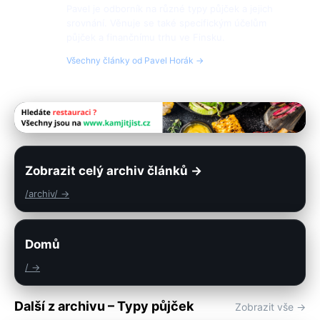
Pavel je odborník na různé typy půjček a jejich
srovnání. Věnuje se také specifickým účelům
půjček a finančnímu trhu ve Finsku.
Všechny články od Pavel Horák →
Zobrazit celý archiv článků →
/archiv/ →
Domů
/ →
Další z archivu – Typy půjček
Zobrazit vše →