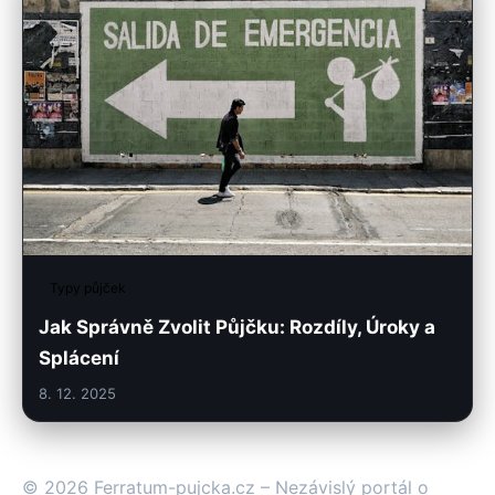
Typy půjček
Jak Správně Zvolit Půjčku: Rozdíly, Úroky a
Splácení
8. 12. 2025
© 2026 Ferratum-pujcka.cz – Nezávislý portál o