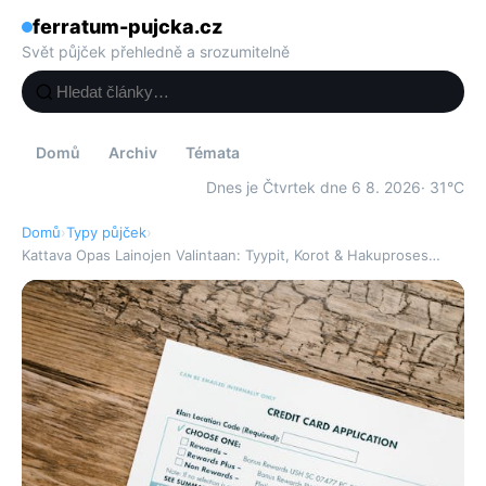
ferratum-pujcka.cz
Svět půjček přehledně a srozumitelně
Domů
Archiv
Témata
Dnes je Čtvrtek dne 6 8. 2026
· 31°C
Domů
›
Typy půjček
›
Kattava Opas Lainojen Valintaan: Tyypit, Korot & Hakuproses…