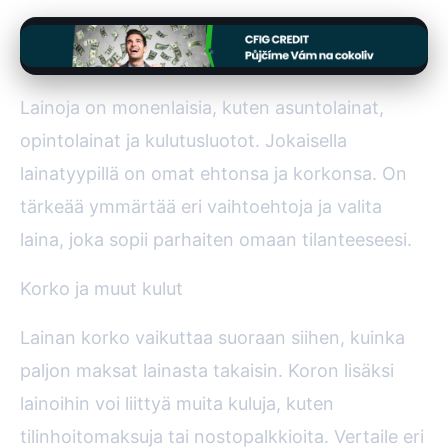
Lainoja on monenlaisia, kuten asuntolainat,
opintolainat ja kulutusluotot. Jokaisella
lainatyypillä on omat ehtonsa ja korkonsa. On
tärkeää ymmärtää eri vaihtoehtoja ja valita
laina, joka sopii parhaiten omaan tilanteeseesi.
Korko ja muut kulut
Lainan korko vaikuttaa suoraan siihen, kuinka
paljon maksat lainasta takaisin. Koron lisäksi
lainoihin voi liittyä muita kuluja, kuten
tilinhoitomaksuja tai nostopalkkioita. Vertaile eri