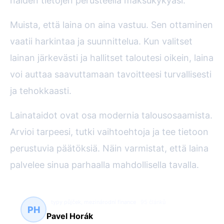
näiden tietojen perusteella maksukykyäsi.
Muista, että laina on aina vastuu. Sen ottaminen
vaatii harkintaa ja suunnittelua. Kun valitset
lainan järkevästi ja hallitset taloutesi oikein, laina
voi auttaa saavuttamaan tavoitteesi turvallisesti
ja tehokkaasti.
Lainataidot ovat osa modernia talousosaamista.
Arvioi tarpeesi, tutki vaihtoehtoja ja tee tietoon
perustuvia päätöksiä. Näin varmistat, että laina
palvelee sinua parhaalla mahdollisella tavalla.
typy půjček, mezinárodní finance
95 článků
PH
Pavel Horák