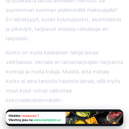
lyhytaikaista lainaa äkilliseen menoon vai
suuremman summan pidemmällä maksuajalla?
Eri lainatyypit, kuten kulutusluotot, asuntolainat
ja pikavipit, tarjoavat erilaisia ratkaisuja eri
tarpeisiin.
Korko on myös keskeinen tekijä lainaa
valittaessa. Vertaile eri lainantarjoajien tarjoamia
korkoja ja muita kuluja. Muista, että matala
korko ei aina tarkoita halvinta lainaa, sillä myös
muut kulut voivat vaikuttaa
kokonaiskustannuksiin.