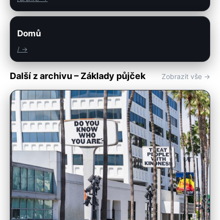
Domů
/ →
Další z archivu – Základy půjček
Zobrazit vše →