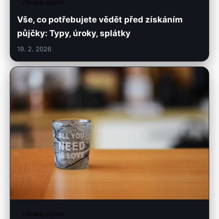
Základy půjček
Vše, co potřebujete vědět před získáním
půjčky: Typy, úroky, splátky
19. 2. 2026
Základy půjček