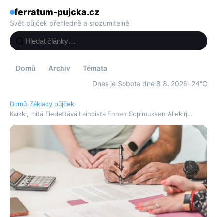
ferratum-pujcka.cz
Svět půjček přehledně a srozumitelně
Domů
Archiv
Témata
Dnes je Sobota dne 8 8. 2026
· 24°C
Domů
›
Základy půjček
›
Kaikki, mitä Tiedettävä Lainoista Ennen Sopimuksen Allekirj…