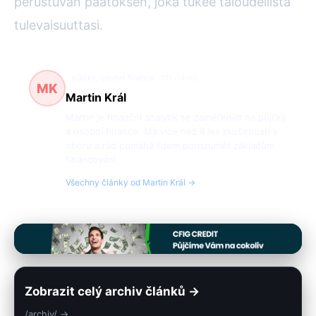
perustuvan päätöksen, joka tukee taloudellista
tulevaisuuttasi.
půjčky, osobní finance
101 článků
MK
Martin Král
Martin je finanční analytik se zaměřením na půjčky
a osobní finance. Má více než 8 let zkušeností v
oboru a rád pomáhá lidem porozumět základům
financování.
Všechny články od Martin Král →
Zobrazit celý archiv článků →
/archiv/ →