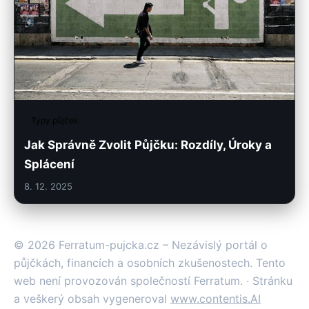
Typy půjček
Jak Správně Zvolit Půjčku: Rozdíly, Úroky a
Splácení
8. 12. 2025
© 2026 Ferratum-pujcka.cz – Nezávislý portál o
půjčkách, financích a osobních zkušenostech. Tento
web není provozován společností Ferratum. · Stránku
a veškerý obsah vygeneroval
www.contentis.AI