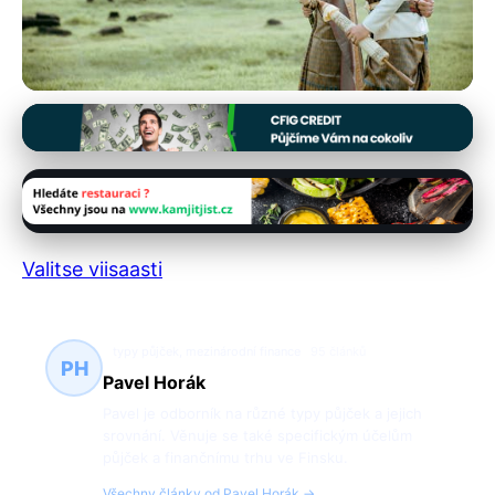
Typy půjček
Kaikki, Mitä Sinun Tulee Tietää
Lainoista: Tyypit, Korot & Vinkit
19. 11. 2025
· 2 min čtení · Autor: Pavel Horák
Valitse viisaasti
typy půjček, mezinárodní finance
95 článků
PH
Pavel Horák
Pavel je odborník na různé typy půjček a jejich
srovnání. Věnuje se také specifickým účelům
půjček a finančnímu trhu ve Finsku.
Všechny články od Pavel Horák →