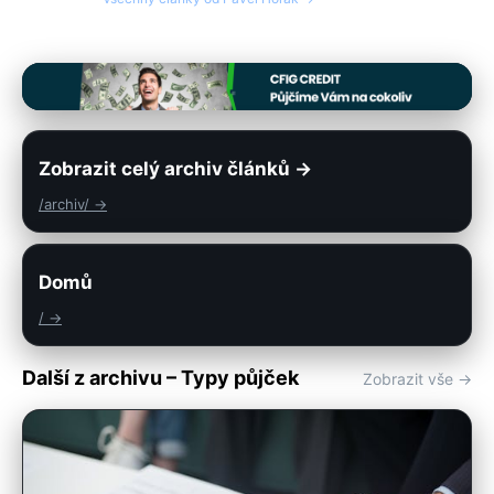
Zobrazit celý archiv článků →
/archiv/ →
Domů
/ →
Další z archivu – Typy půjček
Zobrazit vše →