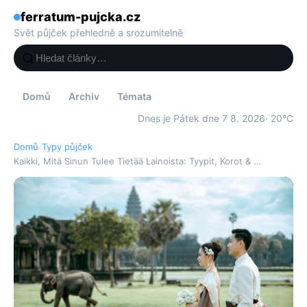
ferratum-pujcka.cz
Svět půjček přehledně a srozumitelně
Domů
Archiv
Témata
Dnes je Pátek dne 7 8. 2026
· 20°C
Domů
›
Typy půjček
›
Kaikki, Mitä Sinun Tulee Tietää Lainoista: Tyypit, Korot & …