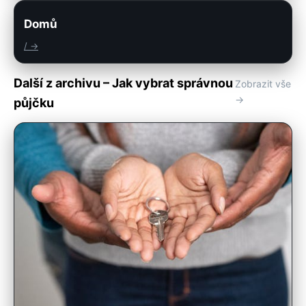
Domů
/ →
Další z archivu – Jak vybrat správnou
Zobrazit vše
→
půjčku