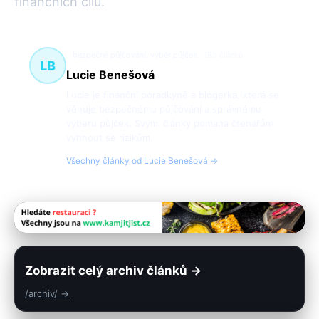
finančních cílů.
bezpečné půjčování, výběr půjček
183 článků
LB
Lucie Benešová
Lucie je finanční poradkyně a blogerka, která se
věnuje bezpečnému půjčování a správnému
výběru půjček. Svými články pomáhá čtenářům
vyhnout se rizikům.
Všechny články od Lucie Benešová →
Zobrazit celý archiv článků →
/archiv/ →