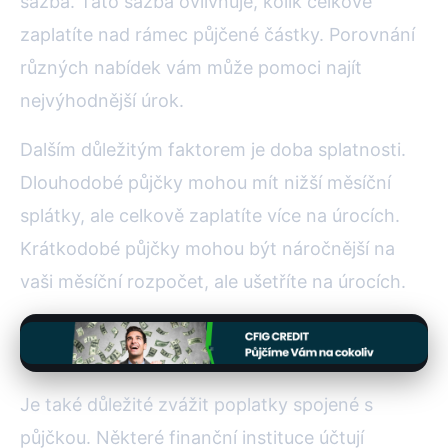
sazba. Tato sazba ovlivňuje, kolik celkově
zaplatíte nad rámec půjčené částky. Porovnání
různých nabídek vám může pomoci najít
nejvýhodnější úrok.
Dalším důležitým faktorem je doba splatnosti.
Dlouhodobé půjčky mohou mít nižší měsíční
splátky, ale celkově zaplatíte více na úrocích.
Krátkodobé půjčky mohou být náročnější na
vaši měsíční rozpočet, ale ušetříte na úrocích.
Je také důležité zvážit poplatky spojené s
půjčkou. Některé finanční instituce účtují