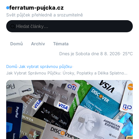
ferratum-pujcka.cz
Svět půjček přehledně a srozumitelně
Domů
Archiv
Témata
Dnes je Sobota dne 8 8. 2026
· 25°C
Domů
›
Jak vybrat správnou půjčku
›
Jak Vybrat Správnou Půjčku: Úroky, Poplatky a Délka Splatno…