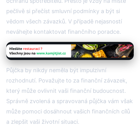
ochranu spotřebitelů. Přesto je vždy na místě
pečlivě si přečíst smluvní podmínky a být si
vědom všech závazků. V případě nejasností
neváhejte kontaktovat finančního poradce.
Půjčka by nikdy neměla být impulzivní
rozhodnutí. Považujte to za finanční závazek,
který může ovlivnit vaši finanční budoucnost.
Správně zvolená a spravovaná půjčka vám však
může pomoci dosáhnout vašich finančních cílů
a zlepšit vaši životní situaci.