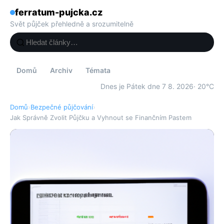
ferratum-pujcka.cz
Svět půjček přehledně a srozumitelně
Domů
Archiv
Témata
Dnes je Pátek dne 7 8. 2026
· 20°C
Domů
›
Bezpečné půjčování
›
Jak Správně Zvolit Půjčku a Vyhnout se Finančním Pastem