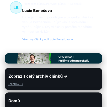
bezpečné půjčování, výběr půjček
183 článků
LB
Lucie Benešová
Lucie je finanční poradkyně a blogerka, která se
věnuje bezpečnému půjčování a správnému
výběru půjček. Svými články pomáhá čtenářům
vyhnout se rizikům.
Všechny články od Lucie Benešová →
Zobrazit celý archiv článků →
/archiv/ →
Domů