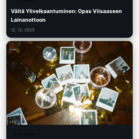
Typy půjček
Vältä Ylivelkaantuminen: Opas Viisaaseen
Lainanottoon
12. 12. 2025
Typy půjček