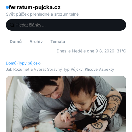
ferratum-pujcka.cz
Svět půjček přehledně a srozumitelně
Domů
Archiv
Témata
Dnes je Neděle dne 9 8. 2026
· 31°C
Domů
›
Typy půjček
›
Jak Rozumět a Vybrat Správný Typ Půjčky: Klíčové Aspekty