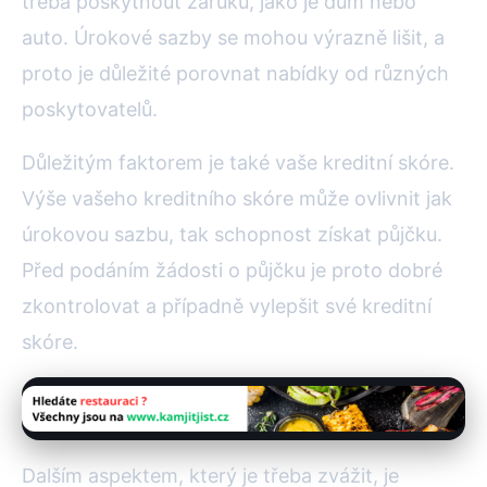
třeba poskytnout záruku, jako je dům nebo
auto. Úrokové sazby se mohou výrazně lišit, a
proto je důležité porovnat nabídky od různých
poskytovatelů.
Důležitým faktorem je také vaše kreditní skóre.
Výše vašeho kreditního skóre může ovlivnit jak
úrokovou sazbu, tak schopnost získat půjčku.
Před podáním žádosti o půjčku je proto dobré
zkontrolovat a případně vylepšit své kreditní
skóre.
Dalším aspektem, který je třeba zvážit, je