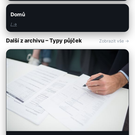
Domů
/ →
Další z archivu – Typy půjček
Zobrazit vše →