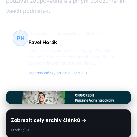
používat zodpovědně a s plným porozuměním
všech podmínek.
typy půjček, mezinárodní finance
95 článků
PH
Pavel Horák
Pavel je odborník na různé typy půjček a jejich
srovnání. Věnuje se také specifickým účelům
půjček a finančnímu trhu ve Finsku.
Všechny články od Pavel Horák →
Zobrazit celý archiv článků →
/archiv/ →