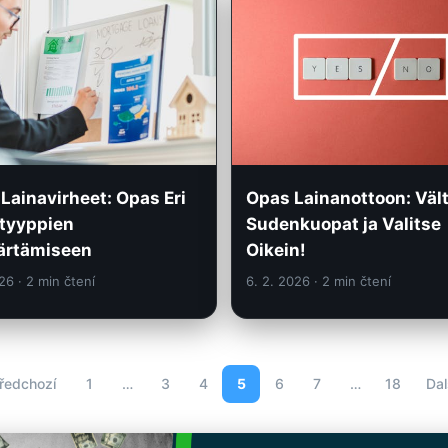
Opas Lainanottoon: Väl
 Lainavirheet: Opas Eri
Sudenkuopat ja Valitse
tyyppien
Oikein!
rtämiseen
026
· 2 min čtení
6. 2. 2026
· 2 min čtení
ředchozí
1
…
3
4
5
6
7
…
18
Dal