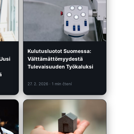
Kulutusluotot Suomessa:
Uusi
Välttämättömyydestä
Tulevaisuuden Työkaluksi
ä
27. 2. 2026
· 1 min čtení