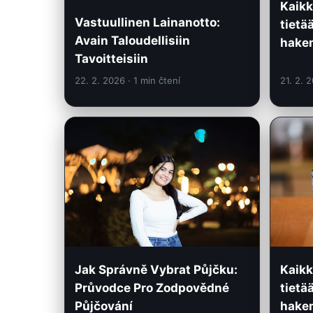
Kaikk
Vastuullinen Lainanotto:
tietä
Avain Taloudellisiin
hake
Tavoitteisiin
22. 2. 2026
· 1 min čtení
21. 2. 
Jak Správně Vybrat Půjčku:
Kaikk
Průvodce Pro Zodpovědné
tietä
Půjčování
hake