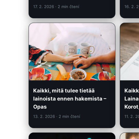
17. 2. 2026
· 2 min čtení
16. 2. 
Kaikki, mitä tulee tietää
Kaikk
lainoista ennen hakemista –
Laina
Opas
Korot
13. 2. 2026
· 2 min čtení
11. 2. 