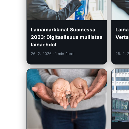
Lainamarkkinat Suomessa
Laina
2023: Digitaalisuus mullistaa
Vertai
lainaehdot
26. 2. 2026
· 1 min čtení
25. 2.