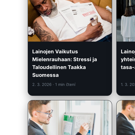
Lainojen Vaikutus
Laino
Mielenrauhaan: Stressi ja
yhtei
Taloudellinen Taakka
tasa-
Suomessa
2. 3. 2026
· 1 min čtení
1. 3. 2