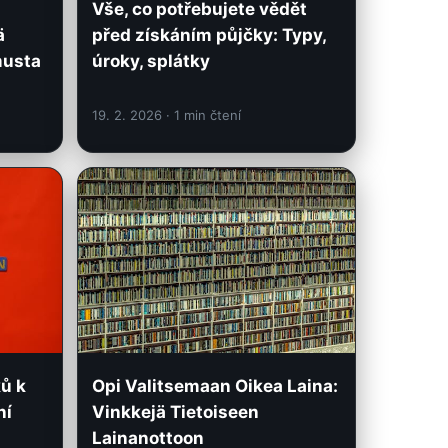
Vše, co potřebujete vědět
ä
před získáním půjčky: Typy,
musta
úroky, splátky
19. 2. 2026
· 1 min čtení
ků k
Opi Valitsemaan Oikea Laina:
ní
Vinkkejä Tietoiseen
Lainanottoon