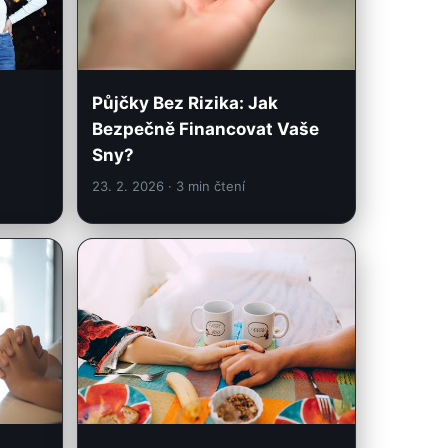
Půjčky Bez Rizika: Jak
Bezpečně Financovat Vaše
Sny?
23. 2. 2026
· 3 min čtení