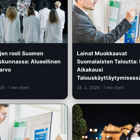
jen rooli Suomen
Lainat Muokkaavat
skunnassa: Alueellinen
Suomalaisten Taloutta: 
arvo
Aikakausi
Talouskäyttäytymisess
026
· 1 min čtení
28. 2. 2026
· 1 min čtení