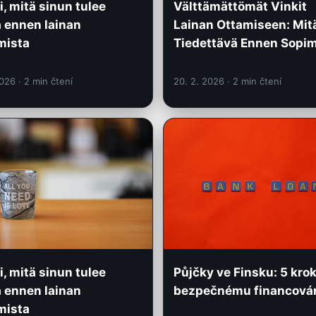
i, mitä sinun tulee
Välttämättömät Vinkit
ä ennen lainan
Lainan Ottamiseen: Mit
mista
Tiedettävä Ennen Sopi
2026
· 2 min čtení
20. 2. 2026
· 2 min čtení
i, mitä sinun tulee
Půjčky ve Finsku: 5 kro
ä ennen lainan
bezpečnému financová
mista