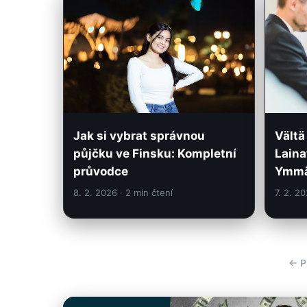
Jak si vybrat správnou
Vältä
půjčku ve Finsku: Kompletní
Laina
průvodce
Ymmä
8. 2. 2026
· 2 min čtení
7. 2. 2
← P