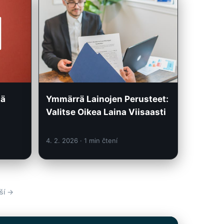
tä
Ymmärrä Lainojen Perusteet:
Valitse Oikea Laina Viisaasti
4. 2. 2026
· 1 min čtení
ší →