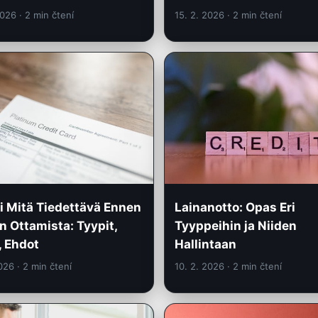
2026
· 2 min čtení
15. 2. 2026
· 2 min čtení
i Mitä Tiedettävä Ennen
Lainanotto: Opas Eri
n Ottamista: Tyypit,
Tyyppeihin ja Niiden
, Ehdot
Hallintaan
2026
· 2 min čtení
10. 2. 2026
· 2 min čtení