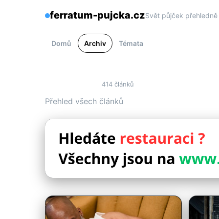
ferratum-pujcka.cz
Svět půjček přehledně 
Domů
Archiv
Témata
Archiv
414 článků
Přehled všech článků